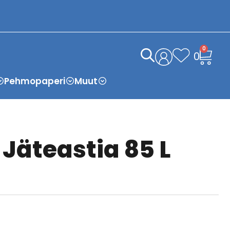
0
0
Pehmopaperi
Muut
 Jäteastia 85 L