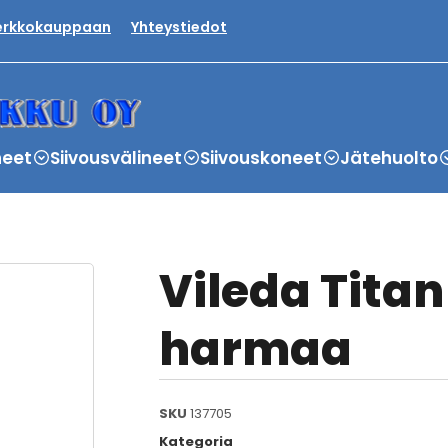
verkkokauppaan
Yhteystiedot
neet
Siivousvälineet
Siivouskoneet
Jätehuolto
Vileda Titan
harmaa
SKU
137705
Kategoria