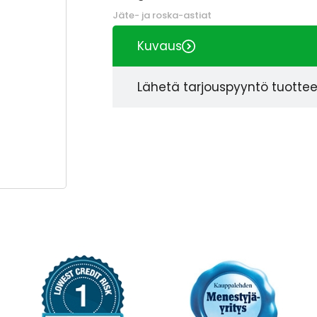
Jäte- ja roska-astiat
Kuvaus
Lähetä tarjouspyyntö tuotte