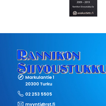
Markulantie 1
20300 Turku
02 253 5505
myynti@rst.fi