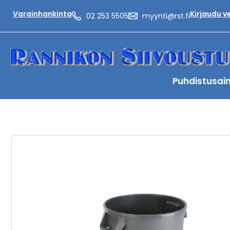
Varainhankinta
Kirjaudu 
02 253 5505
myynti@rst.fi
Puhdistusai