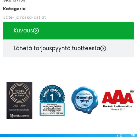
SKU
137709
Kategoria
Jäte- ja roska-astiat
Kuvaus
Lähetä tarjouspyyntö tuotteesta