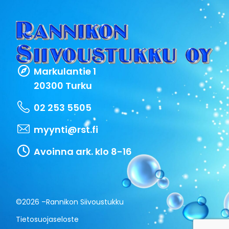
Markulantie 1
20300 Turku
02 253 5505
myynti@rst.fi
Avoinna ark. klo 8-16
©2026 –
Rannikon Siivoustukku
Tietosuojaseloste