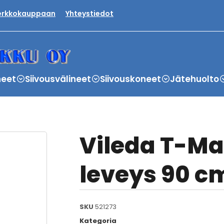
verkkokauppaan
Yhteystiedot
neet
Siivousvälineet
Siivouskoneet
Jätehuolto
Vileda T-Ma
leveys 90 c
SKU
521273
Kategoria