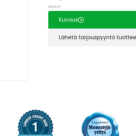
Matot
Kuvaus
Lähetä tarjouspyyntö tuotte