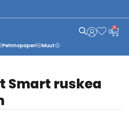
0
0
Pehmopaperi
Muut
t Smart ruskea
m