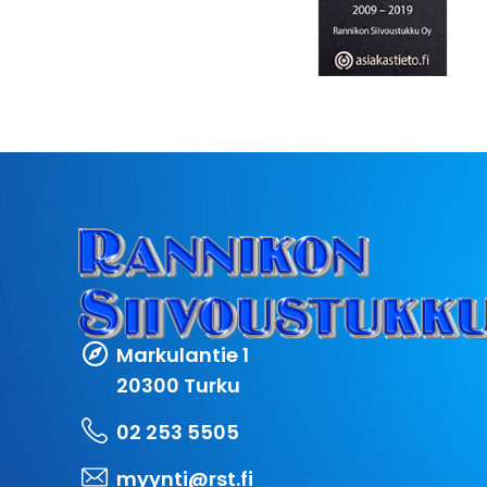
Markulantie 1
20300 Turku
02 253 5505
myynti@rst.fi