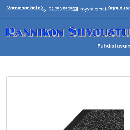
Varainhankinta
Kirjaudu 
02 253 5505
myynti@rst.fi
Puhdistusai