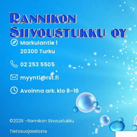
Markulantie 1
20300 Turku
02 253 5505
myynti@rst.fi
Avoinna ark. klo 8-16
©2026 –
Rannikon Siivoustukku
Tietosuojaseloste