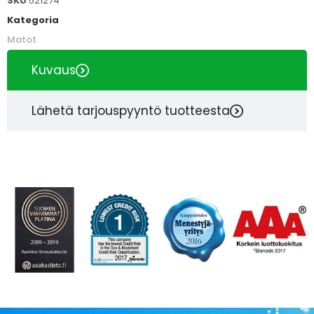
SKU
521274
Kategoria
Matot
Kuvaus
Lähetä tarjouspyyntö tuotteesta