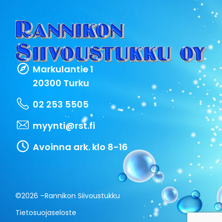
Markulantie 1
20300 Turku
02 253 5505
myynti@rst.fi
Avoinna ark. klo 8-16
©2026 –
Rannikon Siivoustukku
Tietosuojaseloste