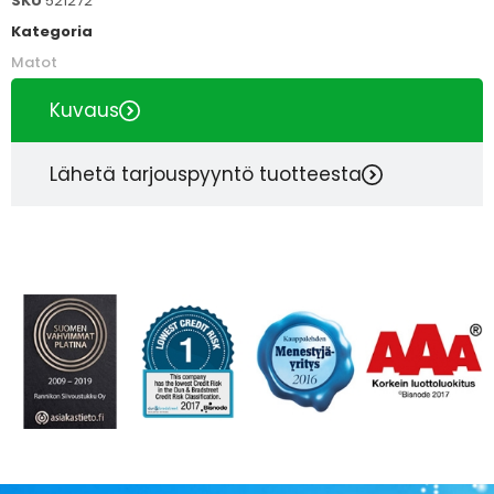
SKU
521272
Kategoria
Matot
Kuvaus
Lähetä tarjouspyyntö tuotteesta