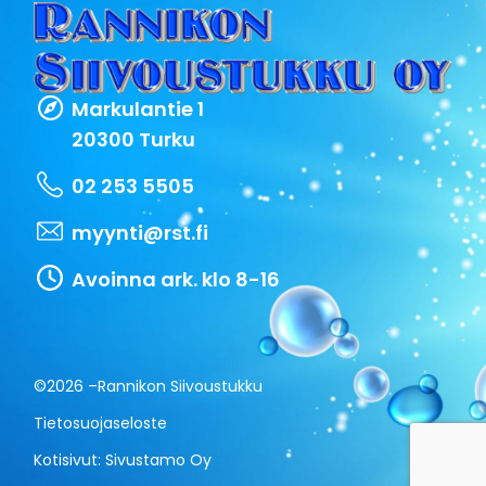
Markulantie 1
20300 Turku
02 253 5505
myynti@rst.fi
Avoinna ark. klo 8-16
©2026 –
Rannikon Siivoustukku
Tietosuojaseloste
Kotisivut:
Sivustamo Oy