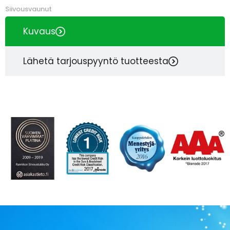
Siivousvaunut
Kuvaus
Lähetä tarjouspyyntö tuotteesta