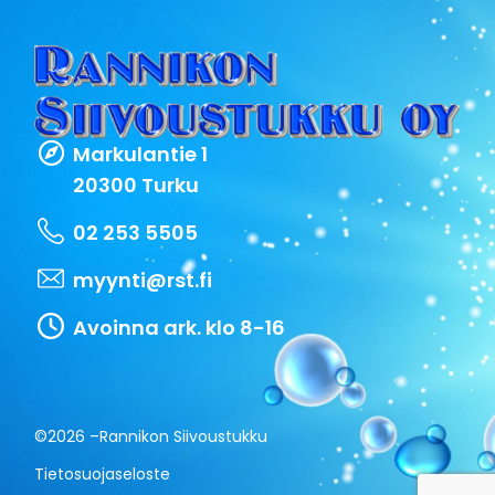
Markulantie 1
20300 Turku
02 253 5505
myynti@rst.fi
Avoinna ark. klo 8-16
©2026 –
Rannikon Siivoustukku
Tietosuojaseloste