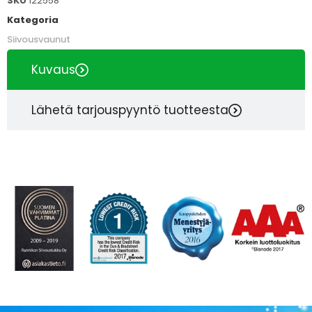
SKU
122558
Kategoria
Siivousvaunut
Kuvaus
Lähetä tarjouspyyntö tuotteesta