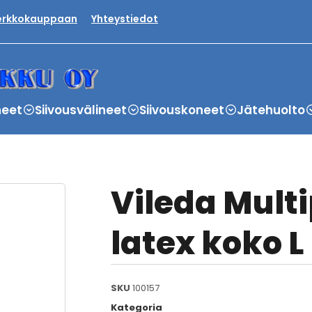
verkkokauppaan
Yhteystiedot
neet
Siivousvälineet
Siivouskoneet
Jätehuolto
Vileda Mult
latex koko L
SKU
100157
Kategoria