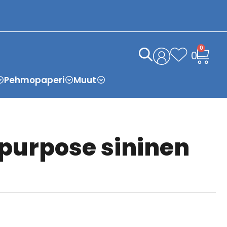
0
0
Pehmopaperi
Muut
ipurpose sininen