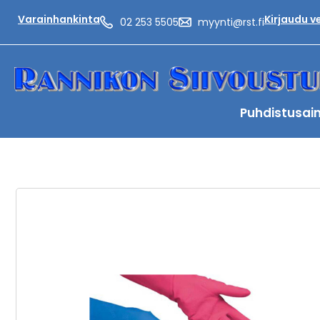
Varainhankinta
Kirjaudu 
02 253 5505
myynti@rst.fi
Puhdistusai