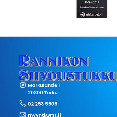
Markulantie 1
20300 Turku
02 253 5505
myynti@rst.fi