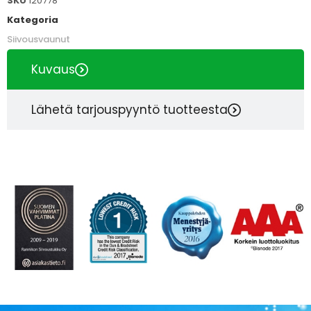
SKU
120778
Kategoria
Siivousvaunut
Kuvaus
Lähetä tarjouspyyntö tuotteesta