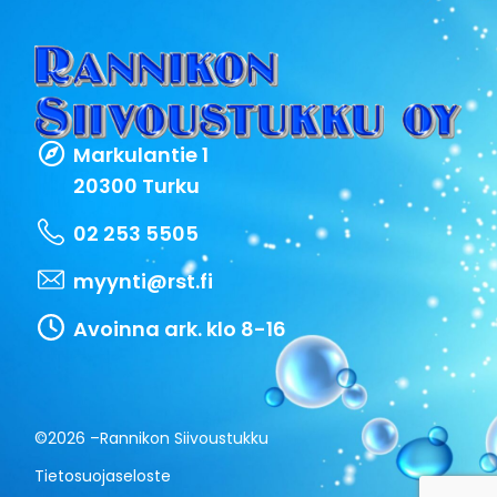
Markulantie 1
20300 Turku
02 253 5505
myynti@rst.fi
Avoinna ark. klo 8-16
©2026 –
Rannikon Siivoustukku
Tietosuojaseloste