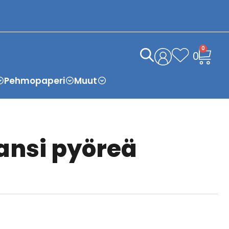
0
0
Pehmopaperi
Muut
Kansi pyöreä