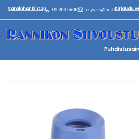
Varainhankinta
Kirjaudu 
02 253 5505
myynti@rst.fi
Puhdistusai