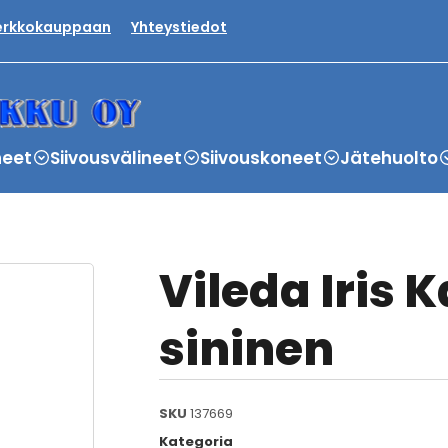
verkkokauppaan
Yhteystiedot
neet
Siivousvälineet
Siivouskoneet
Jätehuolto
Vileda Iris 
sininen
SKU
137669
Kategoria