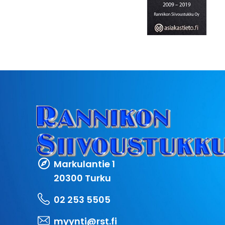
Markulantie 1
20300 Turku
02 253 5505
myynti@rst.fi