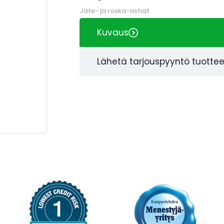
Jäte- ja roska-astiat
Kuvaus
Lähetä tarjouspyyntö tuotte