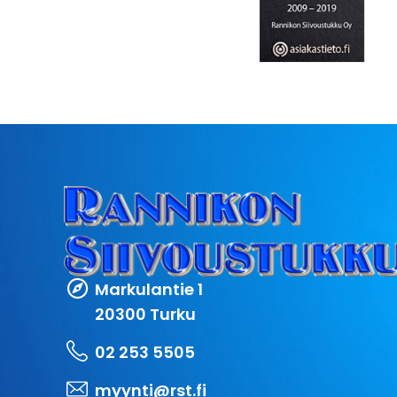
Markulantie 1
20300 Turku
02 253 5505
myynti@rst.fi