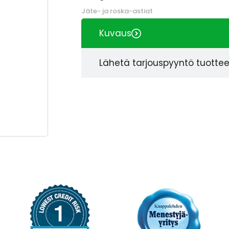
Jäte- ja roska-astiat
Kuvaus
Lähetä tarjouspyyntö tuotte