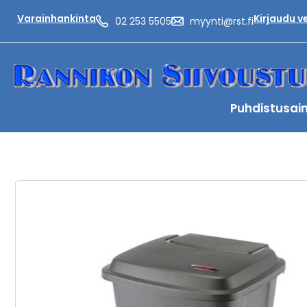
Varainhankinta
Kirjaudu 
02 253 5505
myynti@rst.fi
Puhdistusai