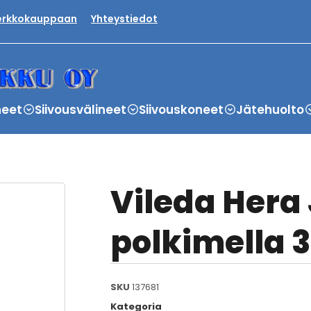
verkkokauppaan
Yhteystiedot
neet
Siivousvälineet
Siivouskoneet
Jätehuolto
Vileda Hera
polkimella 
SKU
137681
Kategoria