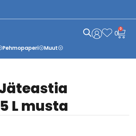
0
0
Pehmopaperi
Muut
 Jäteastia
35 L musta