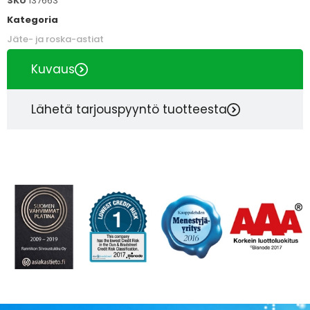
SKU
137663
Kategoria
Jäte- ja roska-astiat
Kuvaus
Lähetä tarjouspyyntö tuotteesta