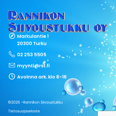
Markulantie 1
20300 Turku
02 253 5505
myynti@rst.fi
Avoinna ark. klo 8-16
©2026 –
Rannikon Siivoustukku
Tietosuojaseloste