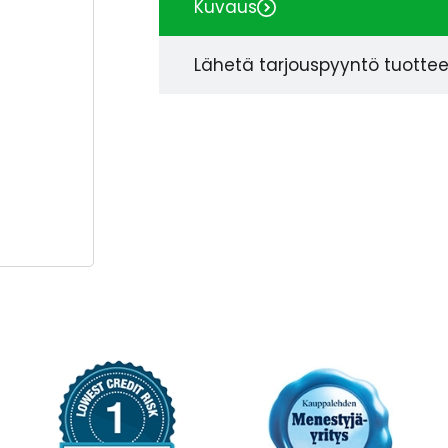
Kuvaus
Lähetä tarjouspyyntö tuotte