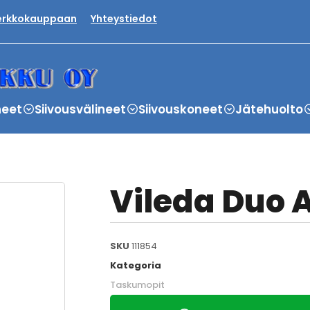
verkkokauppaan
Yhteystiedot
neet
Siivousvälineet
Siivouskoneet
Jätehuolto
Vileda Duo 
SKU
111854
Kategoria
Taskumopit