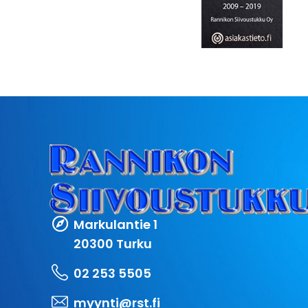
Markulantie 1
20300 Turku
02 253 5505
myynti@rst.fi