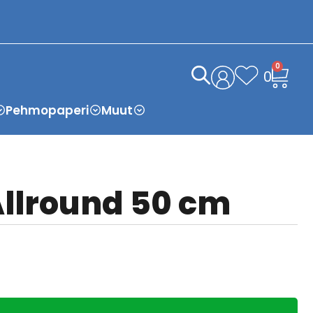
0
0
Pehmopaperi
Muut
Allround 50 cm