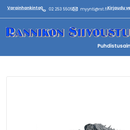
Varainhankinta
Kirjaudu 
02 253 5505
myynti@rst.fi
Puhdistusai