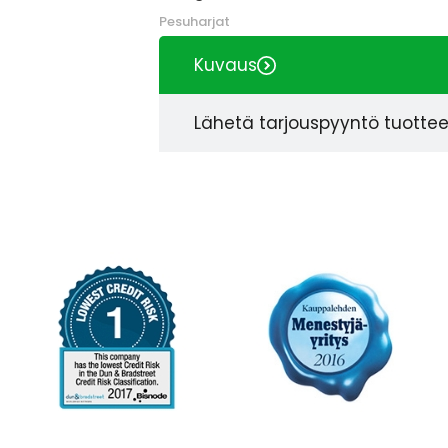
Pesuharjat
Kuvaus
Lähetä tarjouspyyntö tuotte