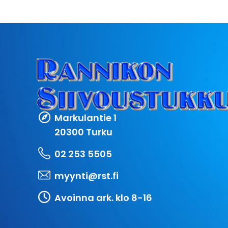
Markulantie 1
20300 Turku
02 253 5505
myynti@rst.fi
Avoinna ark. klo 8-16