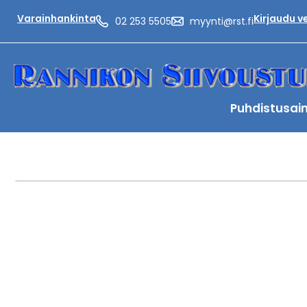
Varainhankinta
Kirjaudu 
02 253 5505
myynti@rst.fi
Puhdistusai