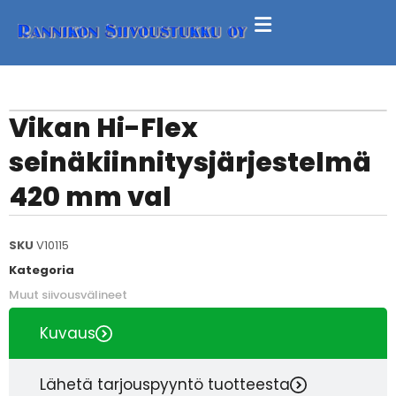
Vikan Hi-Flex
seinäkiinnitysjärjestelmä
420 mm val
SKU
V10115
Kategoria
Muut siivousvälineet
Kuvaus
Lähetä tarjouspyyntö tuotteesta