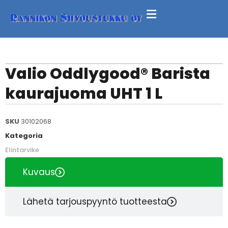
Valio Oddlygood® Barista
kaurajuoma UHT 1 L
SKU
30102068
Kategoria
Elintarvike
Kuvaus
Lähetä tarjouspyyntö tuotteesta