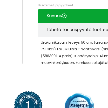
Kuivaimet ja pyyhkeet
Kuvaus
Lähetä tarjouspyyntö tuotte
Urakumikuivain, leveys 50 cm, tarrana
7514123) tai JM Ultra T Säätövarsi 
(5863001, 4 paria). Kierrätysohje: Al
muovinkeräykseen, kumiosa sekajäte