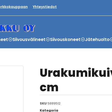
verkkokauppaan
Yhteystiedot
neet
Siivousvälineet
Siivouskoneet
Jätehuolto
Urakumikuiv
cm
SKU
5889512
Kategoria