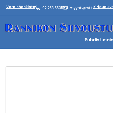
Varainhankinta
Kirjaudu 
02 253 5505
myynti@rst.fi
Puhdistusai