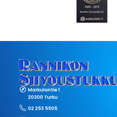
Markulantie 1
20300 Turku
02 253 5505