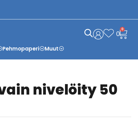
0
0
Pehmopaperi
Muut
ain nivelöity 50