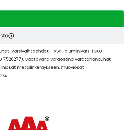
esta
uhat. Varsivaihtoehdot: TASKI-alumiinivarsi (SKU
(SKU 7520277). Saatavana varaosana varatarranauhat
umiiniosat metallinkeräykseen, muoviosat
ttä.