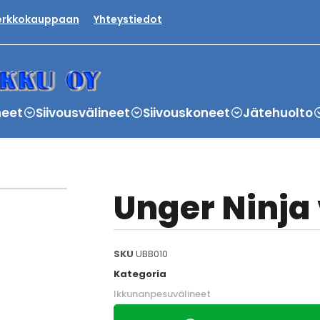
verkkokauppaan
Yhteystiedot
neet
Siivousvälineet
Siivouskoneet
Jätehuolto
Unger Ninja
SKU
UBB010
Kategoria
Ikkunanpesuvälineet