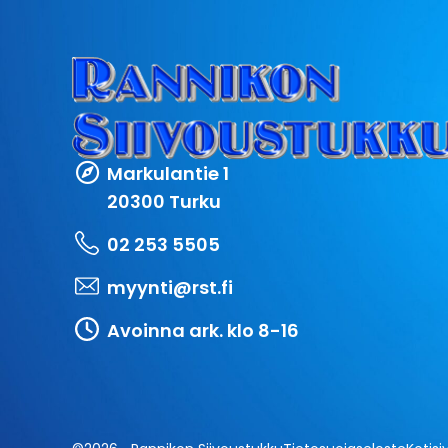
Markulantie 1
20300 Turku
02 253 5505
myynti@rst.fi
Avoinna ark. klo 8-16