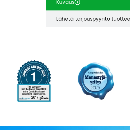
Kuvaus
Lähetä tarjouspyyntö tuotte