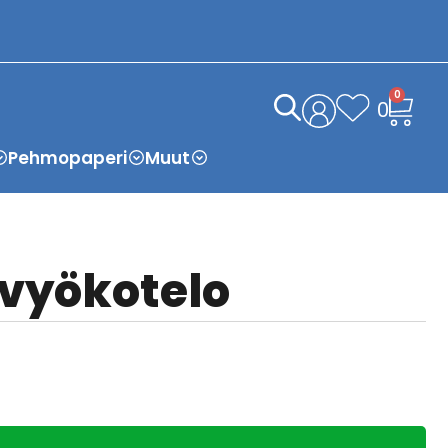
0
0
Pehmopaperi
Muut
 vyökotelo