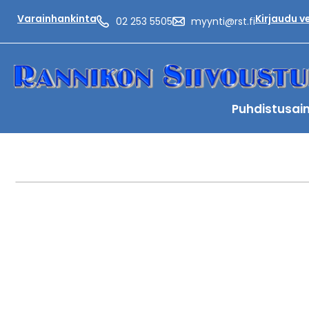
Varainhankinta
Kirjaudu 
02 253 5505
myynti@rst.fi
Puhdistusai