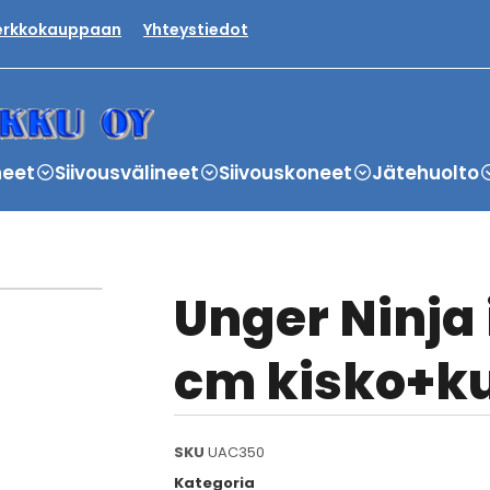
verkkokauppaan
Yhteystiedot
neet
Siivousvälineet
Siivouskoneet
Jätehuolto
Unger Ninja
cm kisko+k
SKU
UAC350
Kategoria