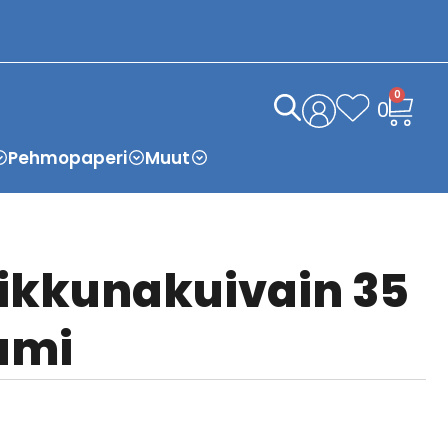
0
0
Pehmopaperi
Muut
 ikkunakuivain 35
umi