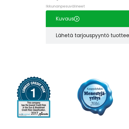
Ikkunanpesuvälineet
Kuvaus
Lähetä tarjouspyyntö tuotte