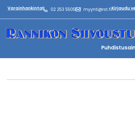
Varainhankinta
Kirjaudu 
02 253 5505
myynti@rst.fi
Puhdistusai