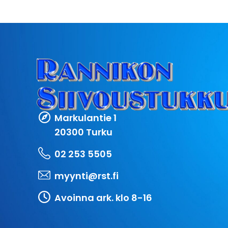
Markulantie 1
20300 Turku
02 253 5505
myynti@rst.fi
Avoinna ark. klo 8-16