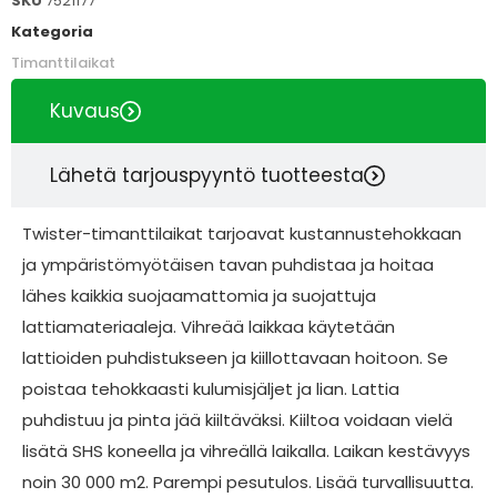
SKU
7521177
Kategoria
Timanttilaikat
Kuvaus
Lähetä tarjouspyyntö tuotteesta
Twister-timanttilaikat tarjoavat kustannustehokkaan
ja ympäristömyötäisen tavan puhdistaa ja hoitaa
lähes kaikkia suojaamattomia ja suojattuja
lattiamateriaaleja. Vihreää laikkaa käytetään
lattioiden puhdistukseen ja kiillottavaan hoitoon. Se
poistaa tehokkaasti kulumisjäljet ja lian. Lattia
puhdistuu ja pinta jää kiiltäväksi. Kiiltoa voidaan vielä
lisätä SHS koneella ja vihreällä laikalla. Laikan kestävyys
noin 30 000 m2. Parempi pesutulos. Lisää turvallisuutta.