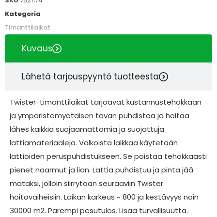
SKU
7521174
Kategoria
Timanttilaikat
Kuvaus
Lähetä tarjouspyyntö tuotteesta
Twister-timanttilaikat tarjoavat kustannustehokkaan
ja ympäristömyötäisen tavan puhdistaa ja hoitaa
lähes kaikkia suojaamattomia ja suojattuja
lattiamateriaaleja. Valkoista laikkaa käytetään
lattioiden peruspuhdistukseen. Se poistaa tehokkaasti
pienet naarmut ja lian. Lattia puhdistuu ja pinta jää
mataksi, jolloin siirrytään seuraaviin Twister
hoitovaiheisiin. Laikan karkeus ~ 800 ja kestävyys noin
30000 m2. Parempi pesutulos. Lisää turvallisuutta.