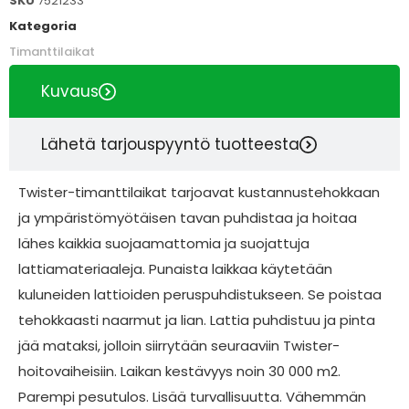
SKU
7521233
Kategoria
Timanttilaikat
Kuvaus
Lähetä tarjouspyyntö tuotteesta
Twister-timanttilaikat tarjoavat kustannustehokkaan
ja ympäristömyötäisen tavan puhdistaa ja hoitaa
lähes kaikkia suojaamattomia ja suojattuja
lattiamateriaaleja. Punaista laikkaa käytetään
kuluneiden lattioiden peruspuhdistukseen. Se poistaa
tehokkaasti naarmut ja lian. Lattia puhdistuu ja pinta
jää mataksi, jolloin siirrytään seuraaviin Twister-
hoitovaiheisiin. Laikan kestävyys noin 30 000 m2.
Parempi pesutulos. Lisää turvallisuutta. Vähemmän