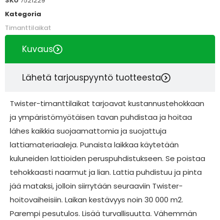
SKU
7521229
Kategoria
Timanttilaikat
Kuvaus
Lähetä tarjouspyyntö tuotteesta
Twister-timanttilaikat tarjoavat kustannustehokkaan
ja ympäristömyötäisen tavan puhdistaa ja hoitaa
lähes kaikkia suojaamattomia ja suojattuja
lattiamateriaaleja. Punaista laikkaa käytetään
kuluneiden lattioiden peruspuhdistukseen. Se poistaa
tehokkaasti naarmut ja lian. Lattia puhdistuu ja pinta
jää mataksi, jolloin siirrytään seuraaviin Twister-
hoitovaiheisiin. Laikan kestävyys noin 30 000 m2.
Parempi pesutulos. Lisää turvallisuutta. Vähemmän