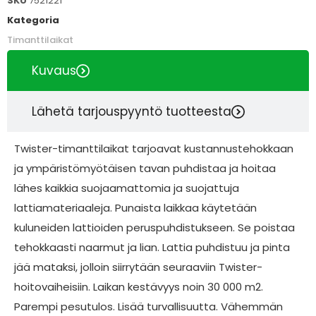
SKU
7521221
Kategoria
Timanttilaikat
Kuvaus
Lähetä tarjouspyyntö tuotteesta
Twister-timanttilaikat tarjoavat kustannustehokkaan
ja ympäristömyötäisen tavan puhdistaa ja hoitaa
lähes kaikkia suojaamattomia ja suojattuja
lattiamateriaaleja. Punaista laikkaa käytetään
kuluneiden lattioiden peruspuhdistukseen. Se poistaa
tehokkaasti naarmut ja lian. Lattia puhdistuu ja pinta
jää mataksi, jolloin siirrytään seuraaviin Twister-
hoitovaiheisiin. Laikan kestävyys noin 30 000 m2.
Parempi pesutulos. Lisää turvallisuutta. Vähemmän