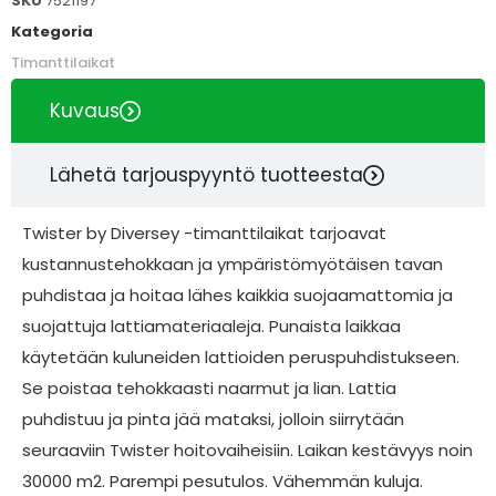
SKU
7521197
Kategoria
Timanttilaikat
Kuvaus
Lähetä tarjouspyyntö tuotteesta
Twister by Diversey -timanttilaikat tarjoavat
kustannustehokkaan ja ympäristömyötäisen tavan
puhdistaa ja hoitaa lähes kaikkia suojaamattomia ja
suojattuja lattiamateriaaleja. Punaista laikkaa
käytetään kuluneiden lattioiden peruspuhdistukseen.
Se poistaa tehokkaasti naarmut ja lian. Lattia
puhdistuu ja pinta jää mataksi, jolloin siirrytään
seuraaviin Twister hoitovaiheisiin. Laikan kestävyys noin
30000 m2. Parempi pesutulos. Vähemmän kuluja.