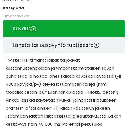
SKU
D7524535
Kategoria
Timanttilaikat
Kuvaus
Lähetä tarjouspyyntö tuotteesta
Twister HT-timanttilaikat tarjoavat
kustannustehokkaan ja ympäristömyötäisen tavan
puhdistaa ja hoitaa lähes kaikkia kovassa käytössä (yli
4000 kävijää/pv) olevia lattiamateriaaleja (mm.
Mosaiikkibetoni â€“ Luonnonkivilattia – Hiottu betoni).
Pinkkiä laikkaa käytetään kuiva- ja hohtokiillotukseen
oranssin ja/tai sinisen HT-laikan käsittelyn jälkeen
lisäämään lattian kiiltoastetta ja edustavuutta. Laikan
kestävyys noin 45 000 m2. Parempi pesutulos.