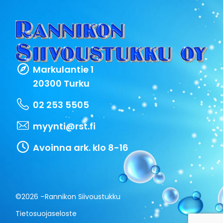
Markulantie 1
20300 Turku
02 253 5505
myynti@rst.fi
Avoinna ark. klo 8-16
©2026 –
Rannikon Siivoustukku
Tietosuojaseloste