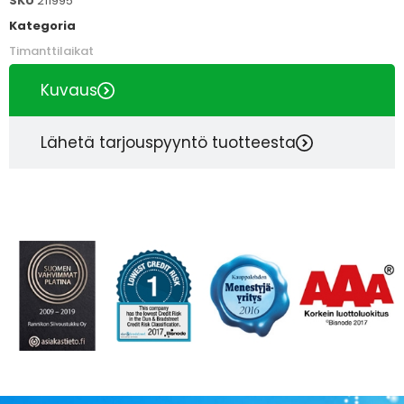
SKU
211995
Kategoria
Timanttilaikat
Kuvaus
Lähetä tarjouspyyntö tuotteesta