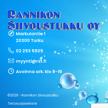
Markulantie 1
20300 Turku
02 253 5505
myynti@rst.fi
Avoinna ark. klo 8-16
©2026 –
Rannikon Siivoustukku
Tietosuojaseloste