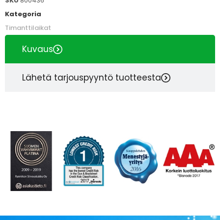
SKU
800436
Kategoria
Timanttilaikat
Kuvaus
Lähetä tarjouspyyntö tuotteesta