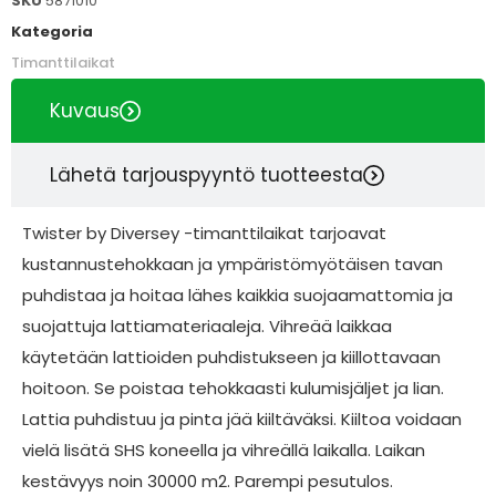
SKU
5871010
Kategoria
Timanttilaikat
Kuvaus
Lähetä tarjouspyyntö tuotteesta
Twister by Diversey -timanttilaikat tarjoavat
kustannustehokkaan ja ympäristömyötäisen tavan
puhdistaa ja hoitaa lähes kaikkia suojaamattomia ja
suojattuja lattiamateriaaleja. Vihreää laikkaa
käytetään lattioiden puhdistukseen ja kiillottavaan
hoitoon. Se poistaa tehokkaasti kulumisjäljet ja lian.
Lattia puhdistuu ja pinta jää kiiltäväksi. Kiiltoa voidaan
vielä lisätä SHS koneella ja vihreällä laikalla. Laikan
kestävyys noin 30000 m2. Parempi pesutulos.