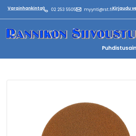
Varainhankinta
Kirjaudu 
02 253 5505
myynti@rst.fi
Puhdistusai