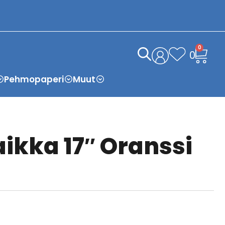
0
0
Pehmopaperi
Muut
aikka 17″ Oranssi