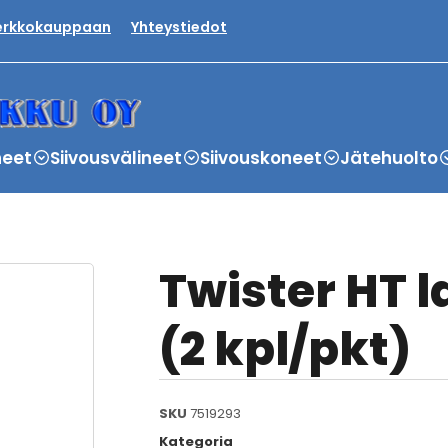
verkkokauppaan
Yhteystiedot
neet
Siivousvälineet
Siivouskoneet
Jätehuolto
Twister HT l
(2 kpl/pkt)
SKU
7519293
Kategoria