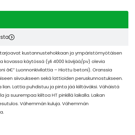
esta
at tarjoavat kustannustehokkaan ja ympäristömyötäisen
ia kovassa käytössä (yli 4000 kävijää/pv) olevia
ni â€“ Luonnonkivilattia – Hiottu betoni). Oranssia
taiseen siivoukseen sekä lattioiden peruskunnostukseen.
lian. Lattia puhdistuu ja pinta jää kiiltäväksi. Vähäistä
lla ja suurempaa kiiltoa HT pinkillä laikalla. Laikan
pesutulos. Vähemmän kuluja. Vähemmän
a.