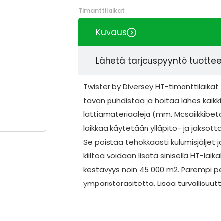
Timanttilaikat
Kuvaus
Lähetä tarjouspyyntö tuotte
Twister by Diversey HT-timanttilaik
tavan puhdistaa ja hoitaa lähes kaikk
lattiamateriaaleja (mm. Mosaiikkibeto
laikkaa käytetään ylläpito- ja jaksot
Se poistaa tehokkaasti kulumisjäljet ja 
kiiltoa voidaan lisätä sinisellä HT-laika
kestävyys noin 45 000 m2. Parempi 
ympäristörasitetta. Lisää turvallisuutt