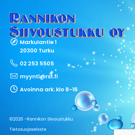
Markulantie 1
20300 Turku
02 253 5505
myynti@rst.fi
Avoinna ark. klo 8-16
©2026 –
Rannikon Siivoustukku
Tietosuojaseloste