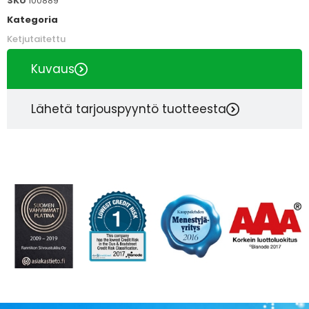
SKU
100889
Kategoria
Ketjutaitettu
Kuvaus
Lähetä tarjouspyyntö tuotteesta