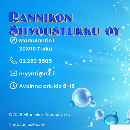
Markulantie 1
20300 Turku
02 253 5505
myynti@rst.fi
Avoinna ark. klo 8-16
©2026 –
Rannikon Siivoustukku
Tietosuojaseloste