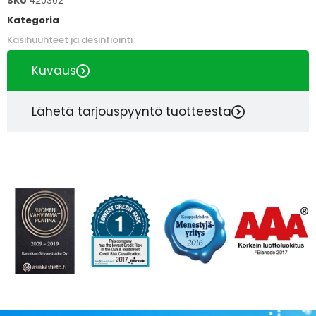
SKU
420302
Kategoria
Käsihuuhteet ja desinfiointi
Kuvaus
Lähetä tarjouspyyntö tuotteesta