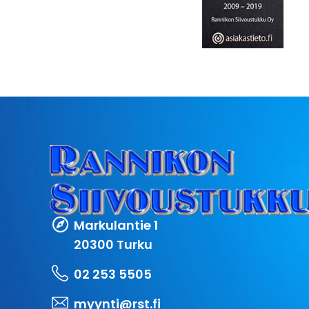
Markulantie 1
20300 Turku
02 253 5505
myynti@rst.fi