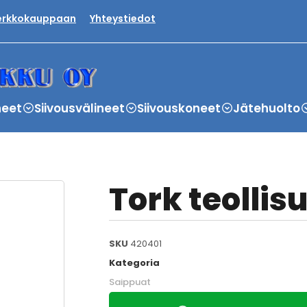
verkkokauppaan
Yhteystiedot
neet
Siivousvälineet
Siivouskoneet
Jätehuolto
Tork teollis
SKU
420401
Kategoria
Saippuat