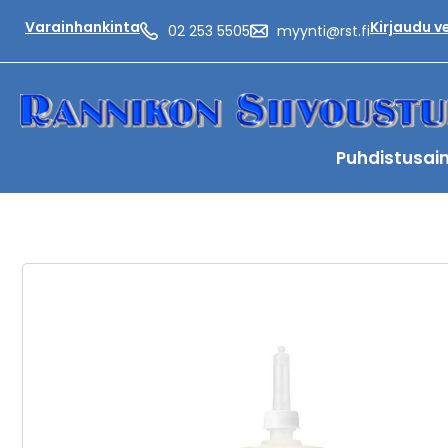
Varainhankinta
Kirjaudu 
02 253 5505
myynti@rst.fi
Puhdistusai