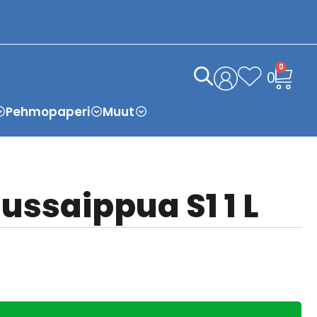
0
0
Pehmopaperi
Muut
uussaippua S1 1 L