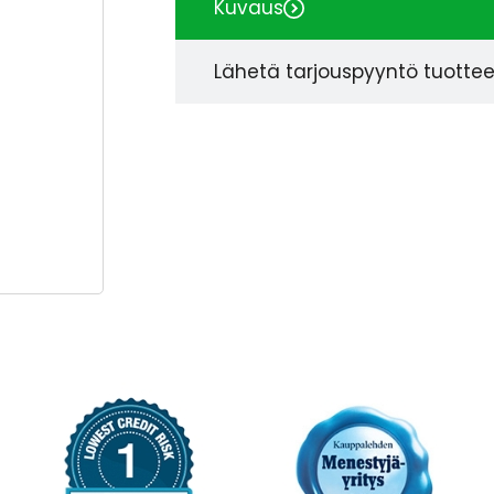
Kuvaus
Lähetä tarjouspyyntö tuotte