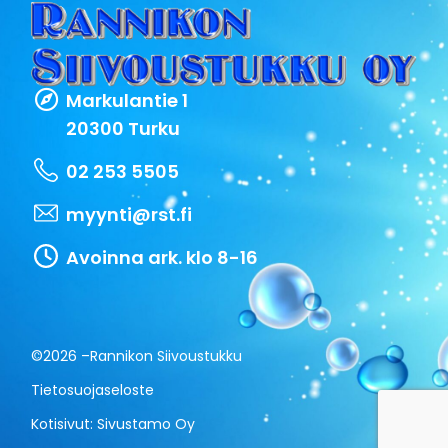
Markulantie 1
20300 Turku
02 253 5505
myynti@rst.fi
Avoinna ark. klo 8-16
©2026 –
Rannikon Siivoustukku
Tietosuojaseloste
Kotisivut:
Sivustamo Oy