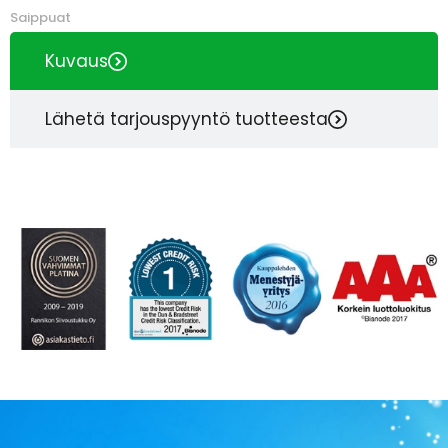
Saippuat
Kuvaus
Lähetä tarjouspyyntö tuotteesta