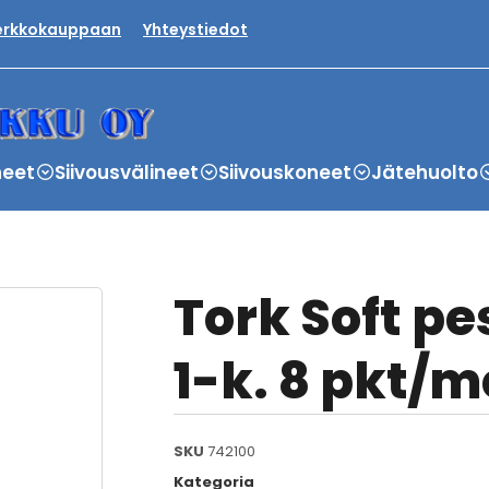
verkkokauppaan
Yhteystiedot
neet
Siivousvälineet
Siivouskoneet
Jätehuolto
Tork Soft p
1-k. 8 pkt/m
SKU
742100
Kategoria