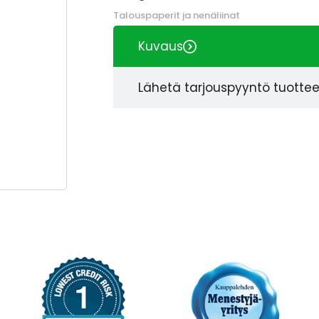
Talouspaperit ja nenäliinat
Kuvaus
Lähetä tarjouspyyntö tuotte