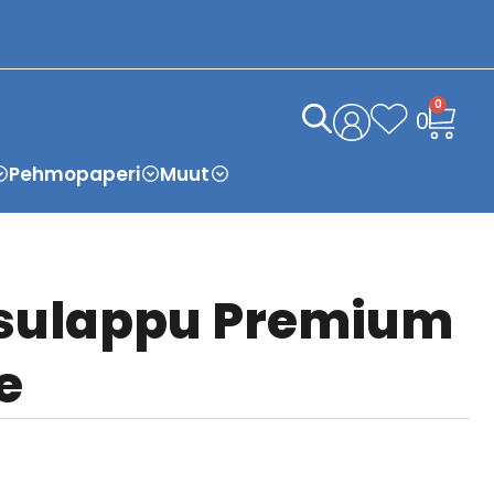
0
0
Pehmopaperi
Muut
esulappu Premium
e