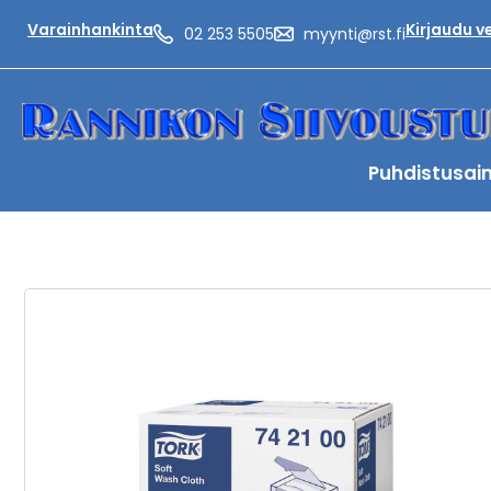
Varainhankinta
Kirjaudu 
02 253 5505
myynti@rst.fi
Puhdistusai