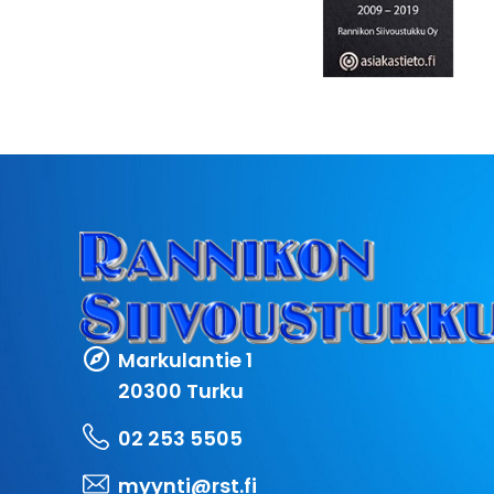
Markulantie 1
20300 Turku
02 253 5505
myynti@rst.fi