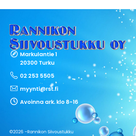
Markulantie 1
20300 Turku
02 253 5505
myynti@rst.fi
Avoinna ark. klo 8-16
©2026 –
Rannikon Siivoustukku