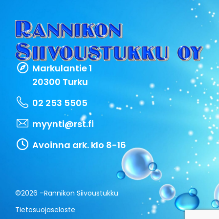
Markulantie 1
20300 Turku
02 253 5505
myynti@rst.fi
Avoinna ark. klo 8-16
©2026 –
Rannikon Siivoustukku
Tietosuojaseloste