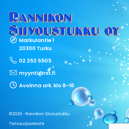
Markulantie 1
20300 Turku
02 253 5505
myynti@rst.fi
Avoinna ark. klo 8-16
©2026 –
Rannikon Siivoustukku
Tietosuojaseloste