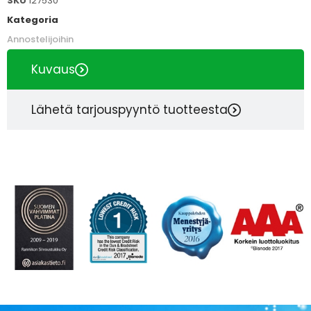
SKU
127530
Kategoria
Annostelijoihin
Kuvaus
Lähetä tarjouspyyntö tuotteesta