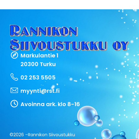
Markulantie 1
20300 Turku
02 253 5505
myynti@rst.fi
Avoinna ark. klo 8-16
©2026 –
Rannikon Siivoustukku