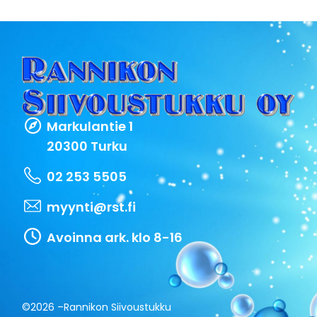
Markulantie 1
20300 Turku
02 253 5505
myynti@rst.fi
Avoinna ark. klo 8-16
©2026 –
Rannikon Siivoustukku