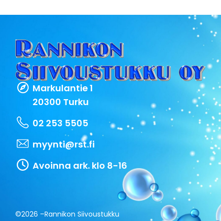
Markulantie 1
20300 Turku
02 253 5505
myynti@rst.fi
Avoinna ark. klo 8-16
©2026 –
Rannikon Siivoustukku