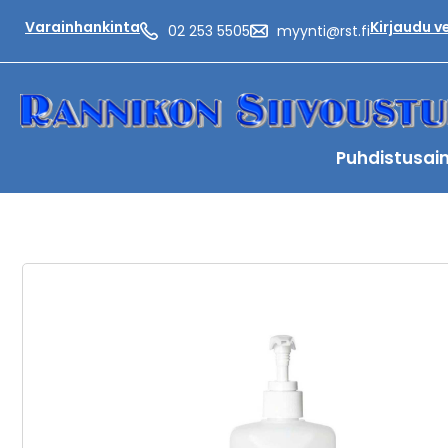
Varainhankinta
Kirjaudu 
02 253 5505
myynti@rst.fi
Puhdistusai