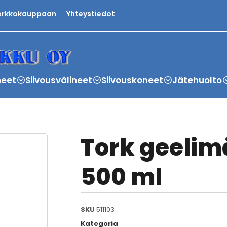
verkkokauppaan
Yhteystiedot
neet
Siivousvälineet
Siivouskoneet
Jätehuolto
Tork geelim
500 ml
SKU
511103
Kategoria