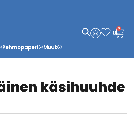
0
0
Pehmopaperi
Muut
äinen käsihuuhde