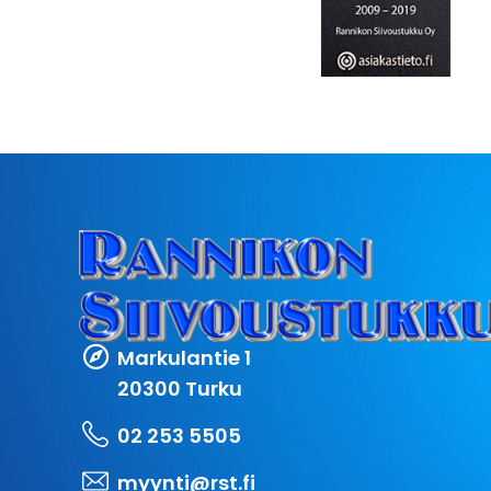
Markulantie 1
20300 Turku
02 253 5505
myynti@rst.fi