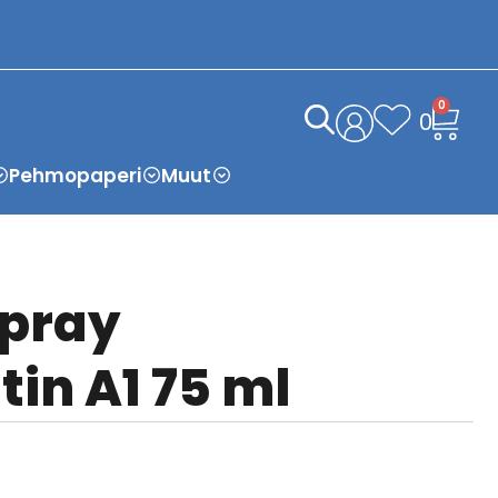
0
0
Pehmopaperi
Muut
spray
in A1 75 ml