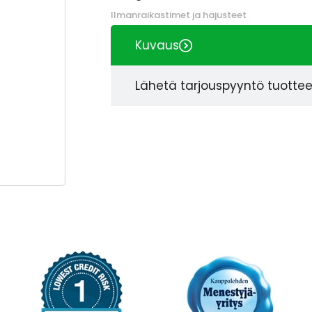
Ilmanraikastimet ja hajusteet
Kuvaus
Lähetä tarjouspyyntö tuotte