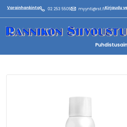
Varainhankinta
Kirjaudu 
02 253 5505
myynti@rst.fi
Puhdistusai