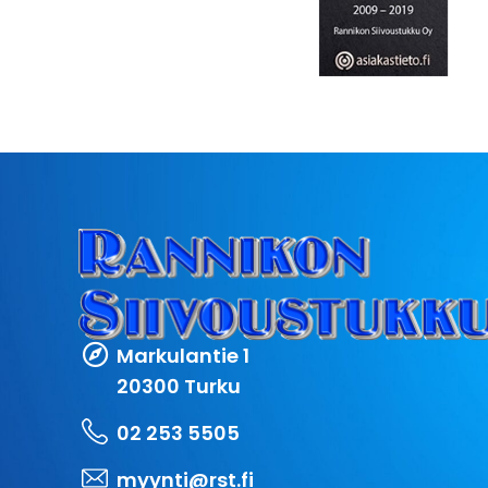
Markulantie 1
20300 Turku
02 253 5505
myynti@rst.fi