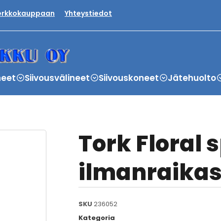
verkkokauppaan
Yhteystiedot
neet
Siivousvälineet
Siivouskoneet
Jätehuolto
Tork Floral 
ilmanraikast
SKU
236052
Kategoria