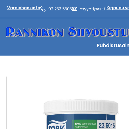
Varainhankinta
Kirjaudu 
02 253 5505
myynti@rst.fi
Puhdistusai