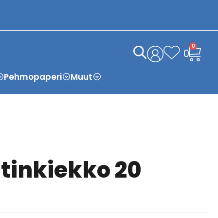
0
0
Pehmopaperi
Muut
tinkiekko 20