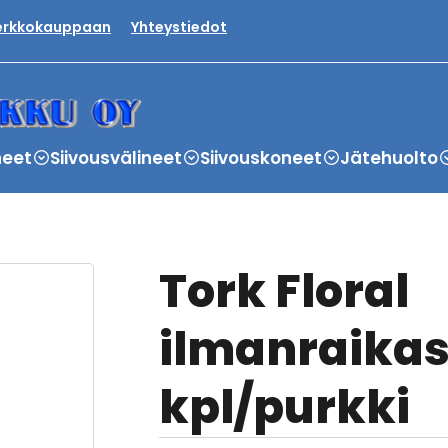
verkkokauppaan
Yhteystiedot
neet
Siivousvälineet
Siivouskoneet
Jätehuolto
Tork Floral
ilmanraikas
kpl/purkki