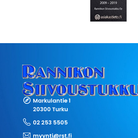
Markulantie 1
20300 Turku
02 253 5505
myynti@rst.fi