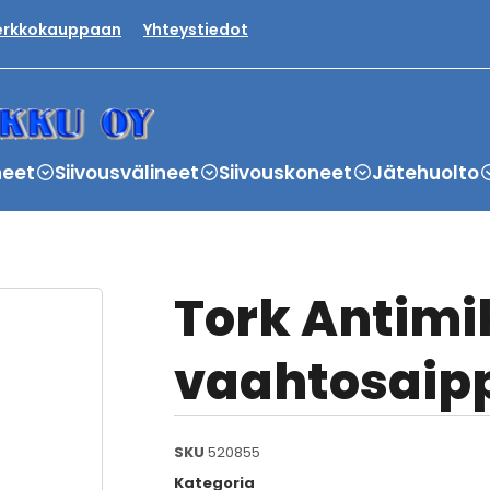
verkkokauppaan
Yhteystiedot
neet
Siivousvälineet
Siivouskoneet
Jätehuolto
Tork Antimi
vaahtosaipp
SKU
520855
Kategoria