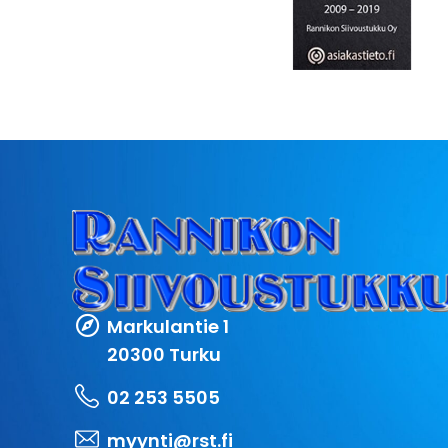
Markulantie 1
20300 Turku
02 253 5505
myynti@rst.fi