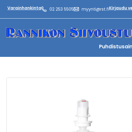
Varainhankinta
Kirjaudu 
02 253 5505
myynti@rst.fi
Puhdistusai