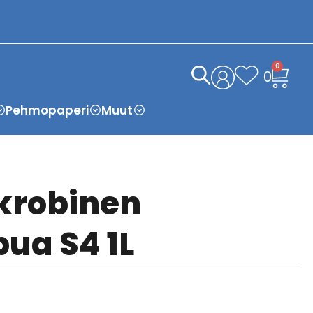
0
0
Pehmopaperi
Muut
krobinen
ua S4 1L