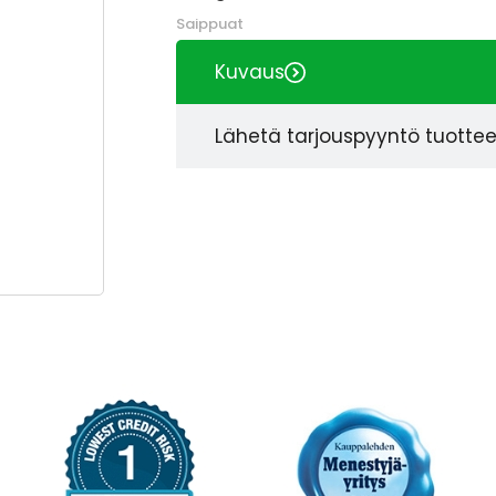
Saippuat
Kuvaus
Lähetä tarjouspyyntö tuotte