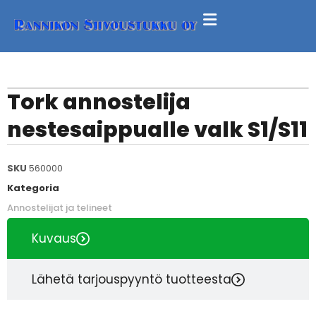
Tork annostelija
nestesaippualle valk S1/S11
SKU
560000
Kategoria
Annostelijat ja telineet
Kuvaus
Lähetä tarjouspyyntö tuotteesta