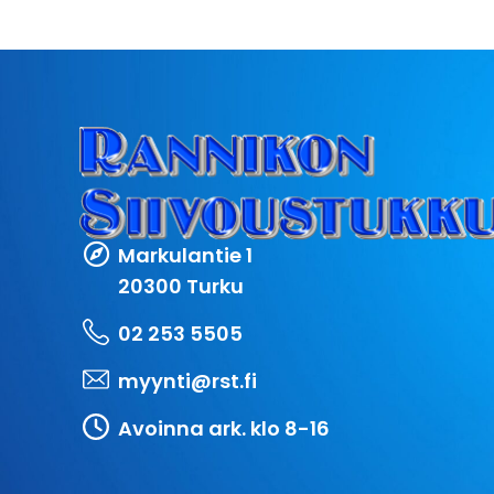
Markulantie 1
20300 Turku
02 253 5505
myynti@rst.fi
Avoinna ark. klo 8-16