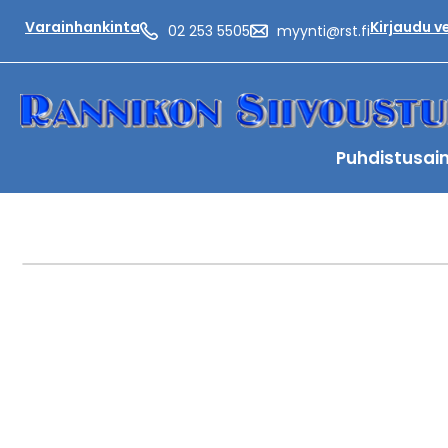
Varainhankinta
Kirjaudu 
02 253 5505
myynti@rst.fi
Puhdistusai