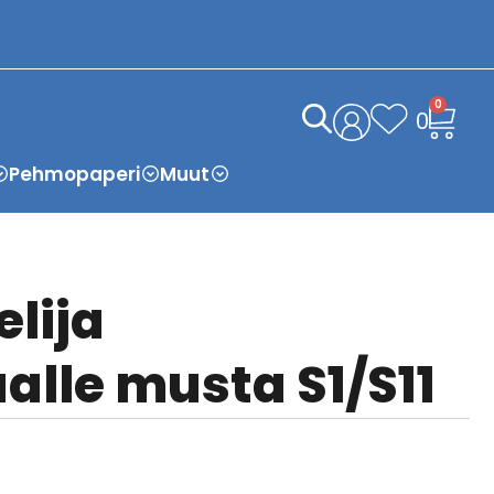
0
0
Pehmopaperi
Muut
lija
alle musta S1/S11