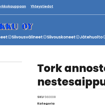
verkkokauppaan
Yhteystiedot
neet
Siivousvälineet
Siivouskoneet
Jätehuolto
Tork annoste
nestesaippu
SKU
560008
Kategoria