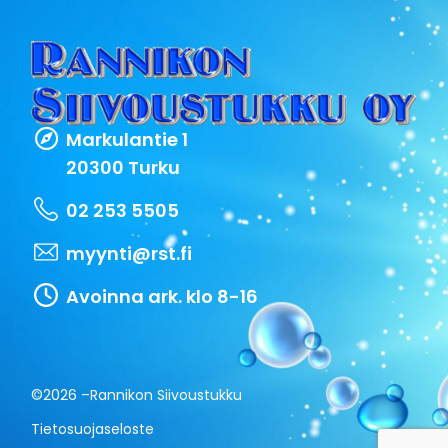
Markulantie 1
20300 Turku
02 253 5505
myynti@rst.fi
Avoinna ark. klo 8-16
©2026 –
Rannikon Siivoustukku
Tietosuojaseloste