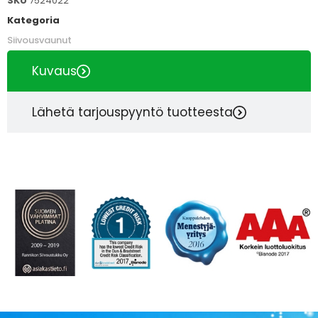
SKU
7524022
Kategoria
Siivousvaunut
Kuvaus
Lähetä tarjouspyyntö tuotteesta