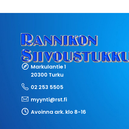
Markulantie 1
20300 Turku
02 253 5505
myynti@rst.fi
Avoinna ark. klo 8-16