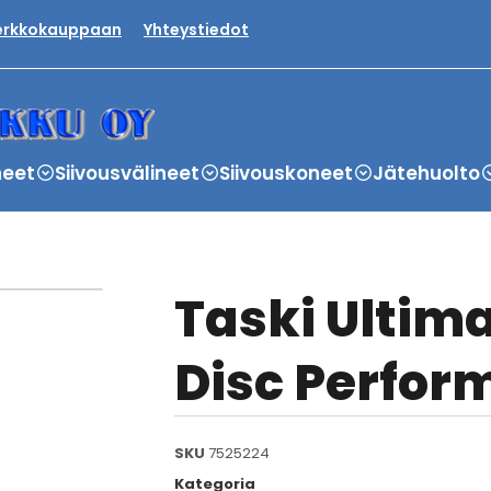
verkkokauppaan
Yhteystiedot
neet
Siivousvälineet
Siivouskoneet
Jätehuolto
Taski Ultima
Disc Perfor
SKU
7525224
Kategoria