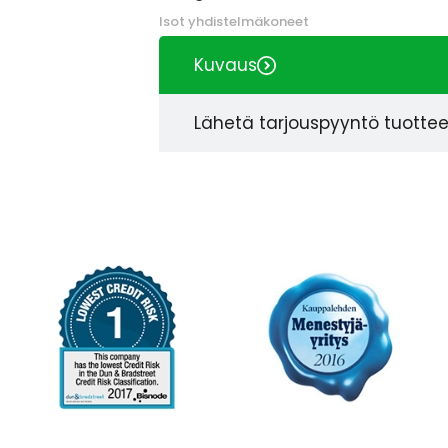
Isot yhdistelmäkoneet
Kuvaus
Lähetä tarjouspyyntö tuotte