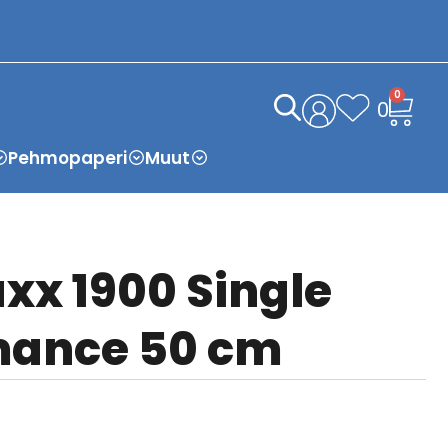
0
0
Pehmopaperi
Muut
xx 1900 Single
mance 50 cm