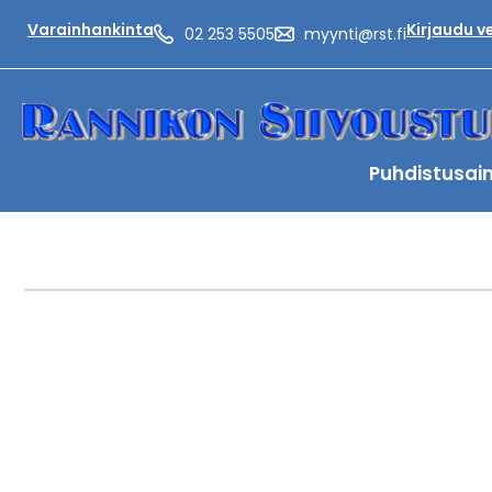
Varainhankinta
Kirjaudu 
02 253 5505
myynti@rst.fi
Puhdistusai