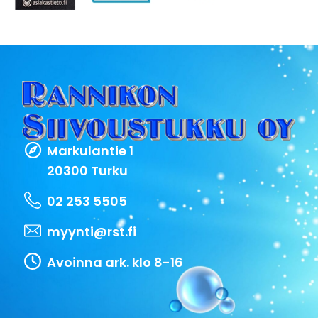
Markulantie 1
20300 Turku
02 253 5505
myynti@rst.fi
Avoinna ark. klo 8-16